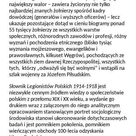
największy walor – zawiera życiorysy nie tylko
najbardziej znanych żołnierzy spośród kadry
dowódczej (generałów i wyższych oficerów) – lecz
ukazuje pozostające dotąd w cieniu biogramy ponad
55 tysięcy żołnierzy ze wszystkich warstw
społecznych, różnorodnych zawodów i profesji, różny
wyznań i pochodzenia etnicznego (blisko tysiąc
wyznania mojżeszowego, ewangelików i
prawosławnych, kilkuset Węgrów), pochodzących ze
wszystkich ziem dawnej Rzeczypospolitej, wszystkich
tych, którzy „odważyli się być wolnymi” i wstąpili na
szlak wojenny za Józefem Piłsudskim.
Słownik Legionistów Polskich 1914-1918
jest
niezwykle cennym źródłem wiedzy o społeczeństwie
polskim z przełomu XIX i XX wieku, a wydanie go
drukiem wraz z załączonym do niego analitycznym
opracowaniem stanowiącym portret socjologiczny
środowiska stanowi ukoronowanie dotychczasowych
badań i jest pomnikiem pokolenia, pomnikiem
wieńczącym obchody 100-lecia odzyskania