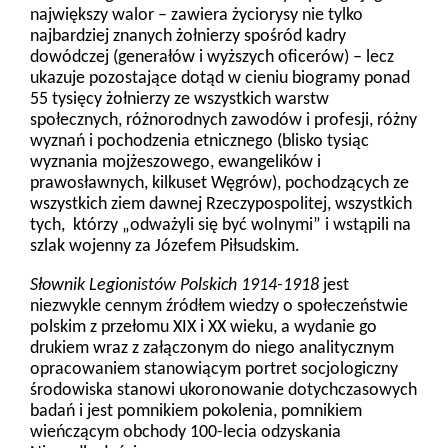
największy walor – zawiera życiorysy nie tylko
najbardziej znanych żołnierzy spośród kadry
dowódczej (generałów i wyższych oficerów) – lecz
ukazuje pozostające dotąd w cieniu biogramy ponad
55 tysięcy żołnierzy ze wszystkich warstw
społecznych, różnorodnych zawodów i profesji, różny
wyznań i pochodzenia etnicznego (blisko tysiąc
wyznania mojżeszowego, ewangelików i
prawosławnych, kilkuset Węgrów), pochodzących ze
wszystkich ziem dawnej Rzeczypospolitej, wszystkich
tych, którzy „odważyli się być wolnymi” i wstąpili na
szlak wojenny za Józefem Piłsudskim.
Słownik Legionistów Polskich 1914-1918
jest
niezwykle cennym źródłem wiedzy o społeczeństwie
polskim z przełomu XIX i XX wieku, a wydanie go
drukiem wraz z załączonym do niego analitycznym
opracowaniem stanowiącym portret socjologiczny
środowiska stanowi ukoronowanie dotychczasowych
badań i jest pomnikiem pokolenia, pomnikiem
wieńczącym obchody 100-lecia odzyskania