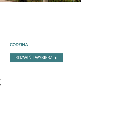
GODZINA
.
ROZWIŃ I WYBIERZ
y
,
y