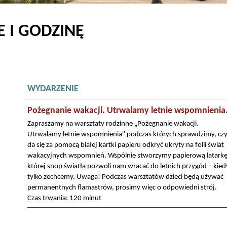
 I GODZINĘ
WYDARZENIE
Pożegnanie wakacji. Utrwalamy letnie wspomnienia
Zapraszamy na warsztaty rodzinne „Pożegnanie wakacji.
Utrwalamy letnie wspomnienia'' podczas których sprawdzimy, cz
da się za pomocą białej kartki papieru odkryć ukryty na folii świat
wakacyjnych wspomnień. Wspólnie stworzymy papierową latarkę
której snop światła pozwoli nam wracać do letnich przygód – kied
tylko zechcemy. Uwaga! Podczas warsztatów dzieci będą używać
permanentnych flamastrów, prosimy więc o odpowiedni strój.
Czas trwania: 120 minut