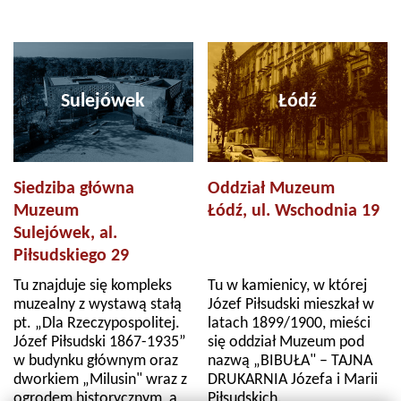
Sulejówek
Łódź
Siedziba główna
Oddział Muzeum
Muzeum
Łódź, ul. Wschodnia 19
Sulejówek, al.
Piłsudskiego 29
Tu znajduje się kompleks
Tu w kamienicy, w której
muzealny z wystawą stałą
Józef Piłsudski mieszkał w
pt. „Dla Rzeczypospolitej.
latach 1899/1900, mieści
Józef Piłsudski 1867-1935”
się oddział Muzeum pod
w budynku głównym oraz
nazwą „BIBUŁA" – TAJNA
dworkiem „Milusin" wraz z
DRUKARNIA Józefa i Marii
ogrodem historycznym, a
Piłsudskich.