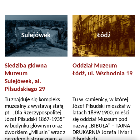
Sulejówek
Łódź
Siedziba główna
Oddział Muzeum
Muzeum
Łódź, ul. Wschodnia 19
Sulejówek, al.
Piłsudskiego 29
Tu znajduje się kompleks
Tu w kamienicy, w której
muzealny z wystawą stałą
Józef Piłsudski mieszkał w
pt. „Dla Rzeczypospolitej.
latach 1899/1900, mieści
Józef Piłsudski 1867-1935”
się oddział Muzeum pod
w budynku głównym oraz
nazwą „BIBUŁA" – TAJNA
dworkiem „Milusin" wraz z
DRUKARNIA Józefa i Marii
ogrodem historycznym, a
Piłsudskich.