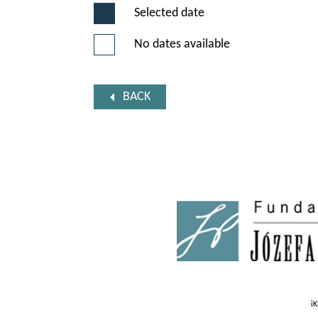
Selected date
No dates available
BACK
iK